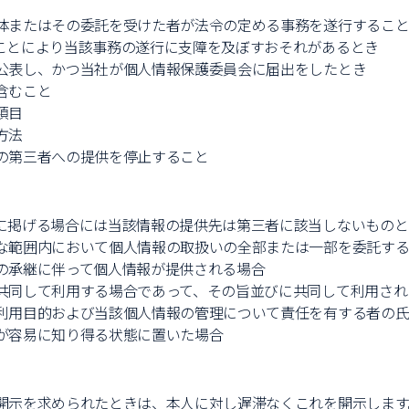
体またはその委託を受けた者が法令の定める事務を遂行するこ
ことにより当該事務の遂行に支障を及ぼすおそれがあるとき
公表し、かつ当社が個人情報保護委員会に届出をしたとき
含むこと
項目
方法
の第三者への提供を停止すること
に掲げる場合には当該情報の提供先は第三者に該当しないものと
な範囲内において個人情報の取扱いの全部または一部を委託す
の承継に伴って個人情報が提供される場合
共同して利用する場合であって、その旨並びに共同して利用され
利用目的および当該個人情報の管理について責任を有する者の氏
が容易に知り得る状態に置いた場合
開示を求められたときは、本人に対し遅滞なくこれを開示します