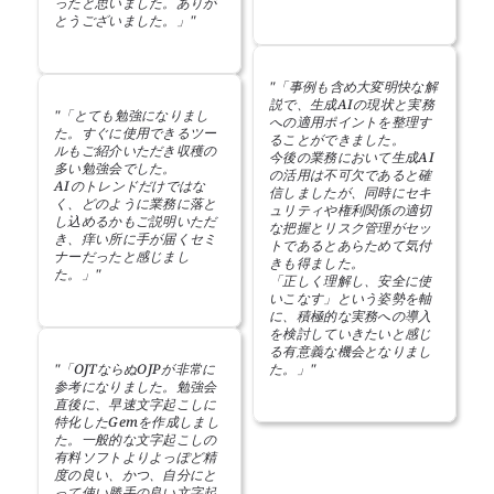
ったと思いました。ありが
とうございました。」"
"「事例も含め大変明快な解
説で、生成AIの現状と実務
"「とても勉強になりまし
への適用ポイントを整理す
た。すぐに使用できるツー
ることができました。
ルもご紹介いただき収穫の
今後の業務において生成AI
多い勉強会でした。
の活用は不可欠であると確
AIのトレンドだけではな
信しましたが、同時にセキ
く、どのように業務に落と
ュリティや権利関係の適切
し込めるかもご説明いただ
な把握とリスク管理がセッ
き、痒い所に手が届くセミ
トであるとあらためて気付
ナーだったと感じまし
きも得ました。
た。」"
「正しく理解し、安全に使
いこなす」という姿勢を軸
に、積極的な実務への導入
を検討していきたいと感じ
る有意義な機会となりまし
"「OJTならぬOJPが非常に
た。」"
参考になりました。勉強会
直後に、早速文字起こしに
特化したGemを作成しまし
た。一般的な文字起こしの
有料ソフトよりよっぽど精
度の良い、かつ、自分にと
って使い勝手の良い文字起