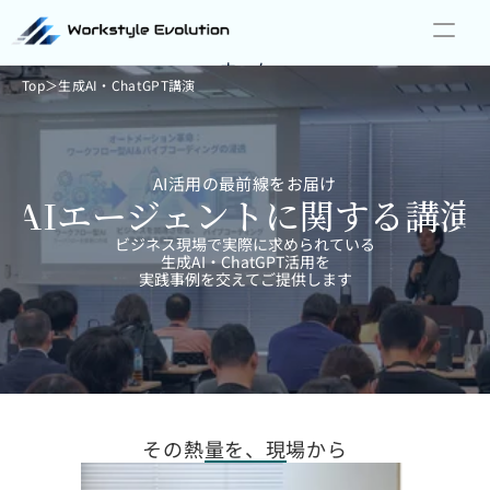
ホーム
Top
＞
生成AI・ChatGPT講演
サービス一覧
事例
ニュース
イベント
AI偏差値チェック
AI活用の最前線をお届け
AIエージェントに関する講演
お問い合わせ
ビジネス現場で実際に求められている
生成AI・ChatGPT活用を
実践事例を交えてご提供します
その熱量を、現場から