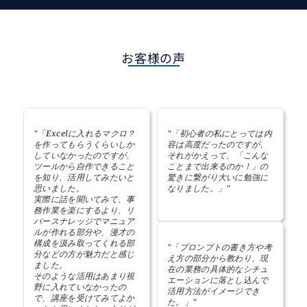
お客様の声
"「Excelに入れるマクロ？
"「初心者の私にとっては内
を作ってもらうくらいしか
容は高度だったのですが、
していなかったのですが、
それがかえって、「こんな
ツールから自作できること
ことまで出来るのか！」の
を知り、活用してみたいと
驚きに繋がり大いに勉強に
思いました。
なりました。」"
実際に話を聞いてみて、事
務作業を楽にするより、リ
バースナレッジでマニュア
ルが作れる部分や、漫才の
構成を汲み取ってくれる部
"「プロンプトの書き方や考
分などの方が魅力だと感じ
え方の部分から教わり、現
ました。
在の業務の具体的なシチュ
そのような活用はあまり視
エーションに落とし込んで
野に入れていなかったの
活用方法がイメージでき
で、講座を受けてみてよか
た。」"